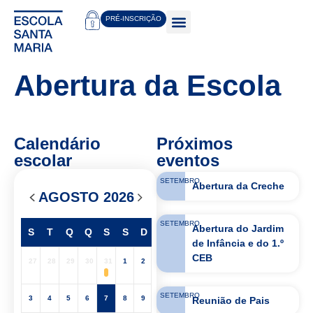
PRÉ-INSCRIÇÃO
Abertura da Escola
Calendário
Próximos
escolar
eventos
SETEMBRO
Abertura da Creche
AGOSTO 2026
SETEMBRO
Abertura do Jardim
S
T
Q
Q
S
S
D
de Infância e do 1.º
CEB
27
28
29
30
31
1
2
SETEMBRO
3
4
5
6
7
8
9
Reunião de Pais