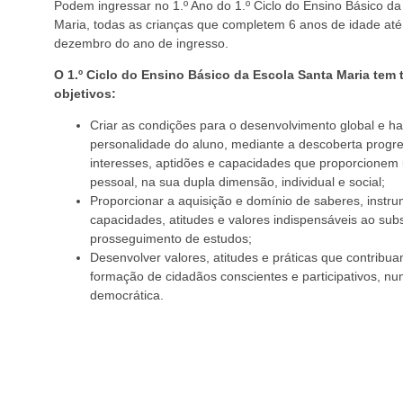
Podem ingressar no 1.º Ano do 1.º Ciclo do Ensino Básico da
Maria, todas as crianças que completem 6 anos de idade até
dezembro do ano de ingresso.
O 1.º Ciclo do Ensino Básico da Escola Santa Maria tem 
objetivos:
Criar as condições para o desenvolvimento global e h
personalidade do aluno, mediante a descoberta progre
interesses, aptidões e capacidades que proporcione
pessoal, na sua dupla dimensão, individual e social;
Proporcionar a aquisição e domínio de saberes, instr
capacidades, atitudes e valores indispensáveis ao su
prosseguimento de estudos;
Desenvolver valores, atitudes e práticas que contribu
formação de cidadãos conscientes e participativos, n
democrática.