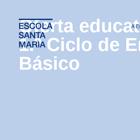
Oferta educat
A E
1.º Ciclo de 
Básico