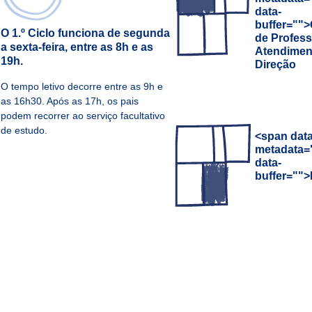
data-
buffer="
">
O 1.º Ciclo funciona de segunda
de Profess
a sexta-feira, entre as 8h e as
Atendimen
19h.
Direção
O tempo letivo decorre entre as 9h e
as 16h30. Após as 17h, os pais
podem recorrer ao serviço facultativo
de estudo.
<span data
metadata=
data-
buffer="
">