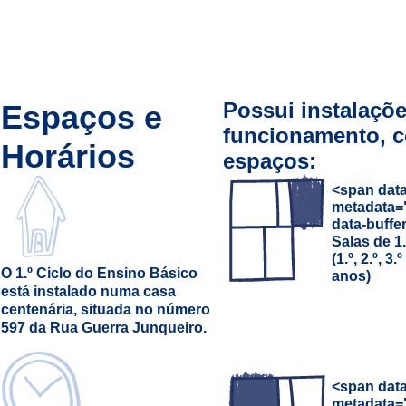
Possui instalaçõ
Espaços e
funcionamento, c
Horários
espaços:
<span data
metadata=
data-buffe
Salas de 1.
(1.º, 2.º, 3.º
O 1.º Ciclo do Ensino Básico
anos)
está instalado numa casa
centenária, situada no número
597 da Rua Guerra Junqueiro.
<span data
metadata=