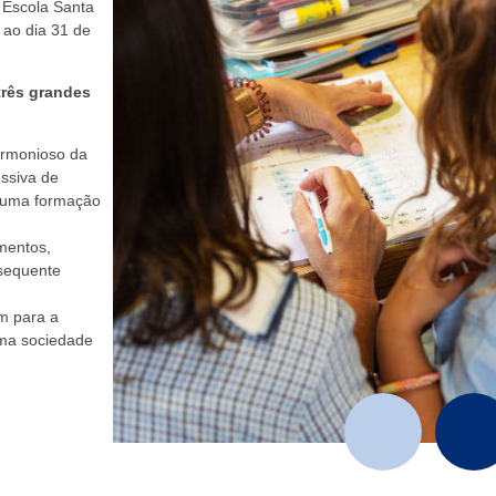
 Escola Santa
 ao dia 31 de
três grandes
armonioso da
ssiva de
m uma formação
umentos,
bsequente
am para a
uma sociedade