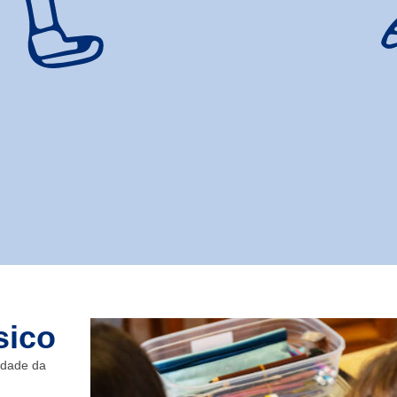
sico
edade da