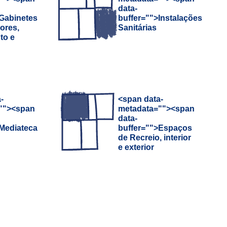
data-
Gabinetes
buffer="
">Instalações
ores,
Sanitárias
to e
-
<span data-
"
">
<span
metadata="
">
<span
data-
Mediateca
buffer="
">Espaços
de Recreio, interior
e exterior