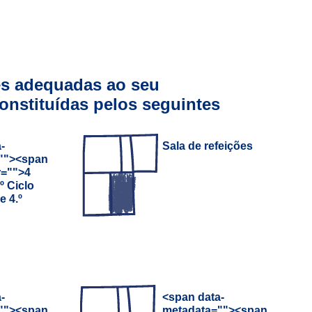
es adequadas ao seu
onstituídas pelos seguintes
-
Sala de refeições
"
">
<span
r="
">4
º Ciclo
 e 4.º
-
<span data-
"
">
<span
metadata="
">
<span