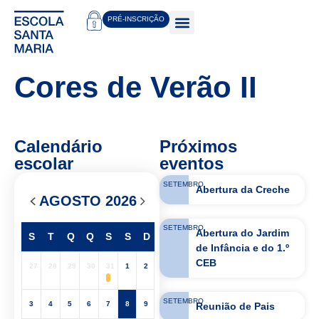
PRÉ-INSCRIÇÃO
Cores de Verão II
Calendário
Próximos
escolar
eventos
SETEMBRO
Abertura da Creche
AGOSTO 2026
SETEMBRO
Abertura do Jardim
S
T
Q
Q
S
S
D
de Infância e do 1.º
CEB
27
28
29
30
31
1
2
SETEMBRO
3
4
5
6
7
8
9
Reunião de Pais