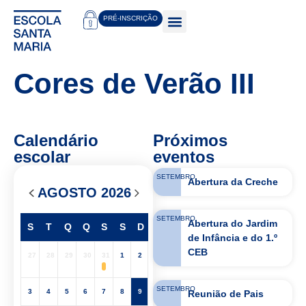
PRÉ-INSCRIÇÃO
Cores de Verão III
Calendário
Próximos
escolar
eventos
SETEMBRO
Abertura da Creche
AGOSTO 2026
SETEMBRO
Abertura do Jardim
S
T
Q
Q
S
S
D
de Infância e do 1.º
CEB
27
28
29
30
31
1
2
SETEMBRO
3
4
5
6
7
8
9
Reunião de Pais