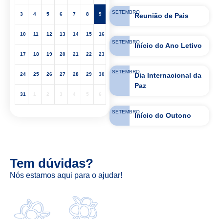
SETEMBRO
3
4
5
6
7
8
9
Reunião de Pais
10
11
12
13
14
15
16
SETEMBRO
Início do Ano Letivo
17
18
19
20
21
22
23
SETEMBRO
Dia Internacional da
24
25
26
27
28
29
30
Paz
31
1
2
3
4
5
6
SETEMBRO
Início do Outono
Tem dúvidas?
Nós estamos aqui para o ajudar!