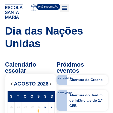
PRÉ-INSCRIÇÃO
Dia das Nações
Unidas
Calendário
Próximos
escolar
eventos
SETEMBRO
Abertura da Creche
AGOSTO 2026
SETEMBRO
Abertura do Jardim
S
T
Q
Q
S
S
D
de Infância e do 1.º
CEB
27
28
29
30
31
1
2