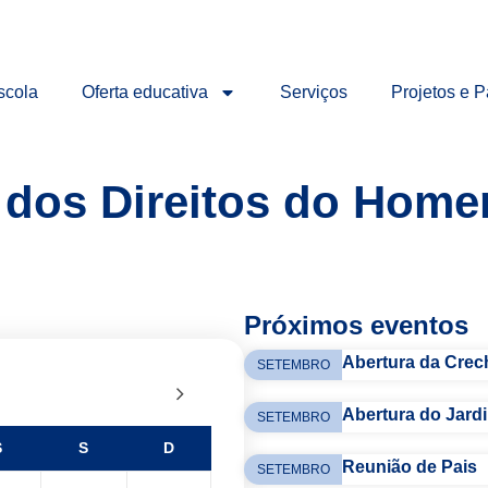
scola
Oferta educativa
Serviços
Projetos e P
l dos Direitos do Hom
Próximos eventos
Abertura da Crec
SETEMBRO
Abertura do Jardi
SETEMBRO
S
S
D
Reunião de Pais
SETEMBRO