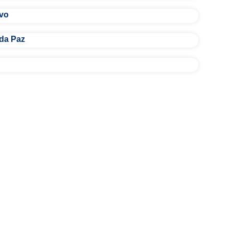
ivo
 da Paz