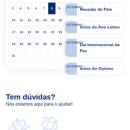
SETEMBRO
3
4
5
6
7
8
9
Reunião de Pais
10
11
12
13
14
15
16
SETEMBRO
Início do Ano Letivo
17
18
19
20
21
22
23
SETEMBRO
Dia Internacional da
24
25
26
27
28
29
30
Paz
31
1
2
3
4
5
6
SETEMBRO
Início do Outono
Tem dúvidas?
Nós estamos aqui para o ajudar!