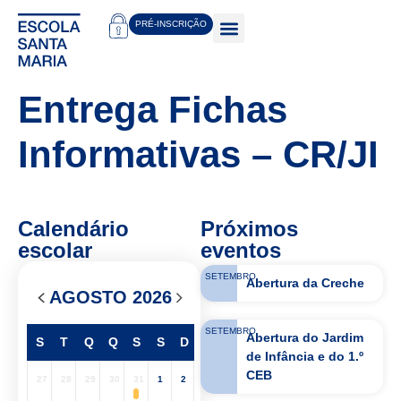
PRÉ-INSCRIÇÃO
Oferta educativa
Projetos e Parcerias
Entrega Fichas
Informativas – CR/JI
Calendário
Próximos
escolar
eventos
SETEMBRO
Abertura da Creche
AGOSTO 2026
SETEMBRO
Abertura do Jardim
S
T
Q
Q
S
S
D
de Infância e do 1.º
CEB
27
28
29
30
31
1
2