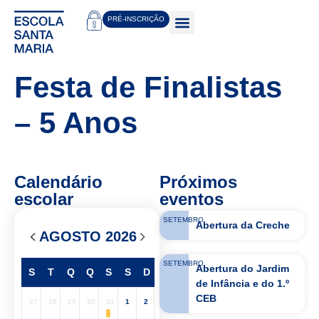
PRÉ-INSCRIÇÃO
Festa de Finalistas
– 5 Anos
Calendário
Próximos
escolar
eventos
SETEMBRO
Abertura da Creche
AGOSTO 2026
SETEMBRO
Abertura do Jardim
S
T
Q
Q
S
S
D
de Infância e do 1.º
CEB
27
28
29
30
31
1
2