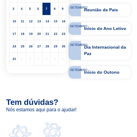
SETEMBRO
3
4
5
6
7
8
9
Reunião de Pais
10
11
12
13
14
15
16
SETEMBRO
Início do Ano Letivo
17
18
19
20
21
22
23
SETEMBRO
Dia Internacional da
24
25
26
27
28
29
30
Paz
31
1
2
3
4
5
6
SETEMBRO
Início do Outono
Tem dúvidas?
Nós estamos aqui para o ajudar!