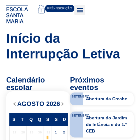
PRÉ-INSCRIÇÃO
Início da
Interrupção Letiva
Calendário
Próximos
escolar
eventos
SETEMBRO
Abertura da Creche
AGOSTO 2026
SETEMBRO
Abertura do Jardim
S
T
Q
Q
S
S
D
de Infância e do 1.º
CEB
27
28
29
30
31
1
2