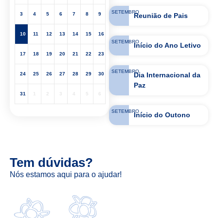
SETEMBRO
3
4
5
6
7
8
9
Reunião de Pais
10
11
12
13
14
15
16
SETEMBRO
Início do Ano Letivo
17
18
19
20
21
22
23
SETEMBRO
Dia Internacional da
24
25
26
27
28
29
30
Paz
31
1
2
3
4
5
6
SETEMBRO
Início do Outono
Tem dúvidas?
Nós estamos aqui para o ajudar!