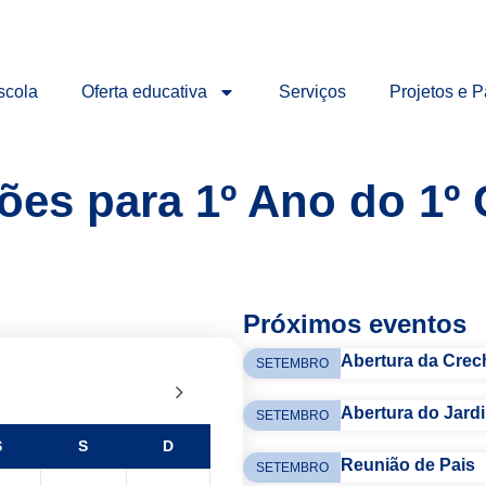
scola
Oferta educativa
Serviços
Projetos e P
ções para 1º Ano do 1º
Próximos eventos
Abertura da Crec
SETEMBRO
Abertura do Jardi
SETEMBRO
S
S
D
Reunião de Pais
SETEMBRO