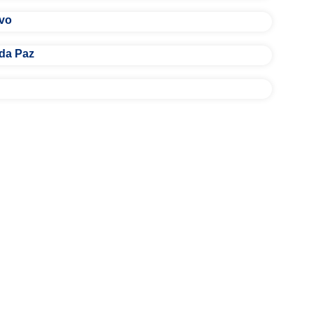
ivo
 da Paz