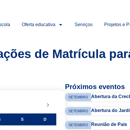
scola
Oferta educativa
Serviços
Projetos e P
ações de Matrícula pa
Próximos eventos
Abertura da Crec
SETEMBRO
Abertura do Jardi
SETEMBRO
S
S
D
Reunião de Pais
SETEMBRO