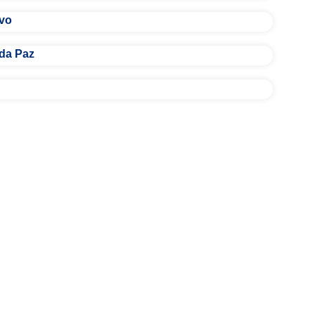
ivo
 da Paz