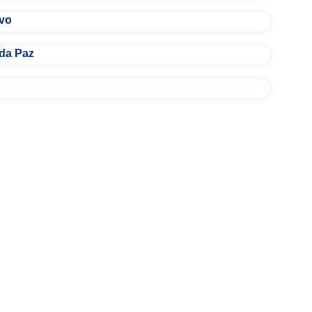
ivo
 da Paz