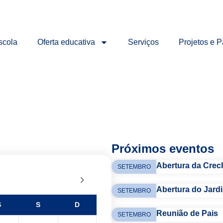
scola
Oferta educativa
Serviços
Projetos e P
Próximos eventos
Abertura da Crec
SETEMBRO
Abertura do Jardi
SETEMBRO
S
S
D
Reunião de Pais
SETEMBRO