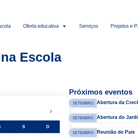
scola
Oferta educativa
Serviços
Projetos e P
 na Escola
Próximos eventos
Abertura da Crec
SETEMBRO
Abertura do Jardi
SETEMBRO
S
S
D
Reunião de Pais
SETEMBRO