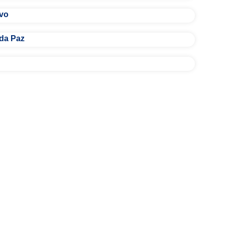
ivo
 da Paz